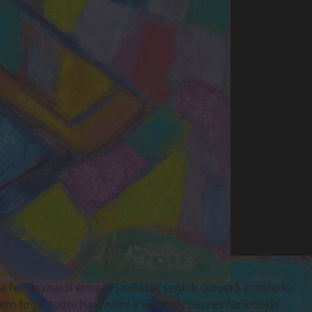
elhasználói élmény javítását segítik (követő cookie-k).
nem fogja tudni használni a webhely összes funkcióját.