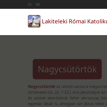
Lakiteleki Római Katolik
Nagycsütörtök
Nagycsütörtök
az utolsó vacsora megünnepl
történetet (Lk. 22, 7-23.), el is játszhatjuk 
Az asztalt leterítettük fehér abrosszal, k
egymás lábát is, ahogyan azt Jézus tette