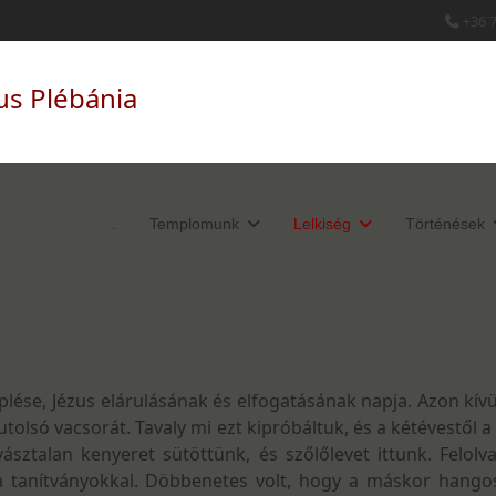
+36 
us Plébánia
.
Templomunk
Lelkiség
Történések
ése, Jézus elárulásának és elfogatásának napja. Azon kívü
az utolsó vacsorát. Tavaly mi ezt kipróbáltuk, és a kétévestől
ovásztalan kenyeret sütöttünk, és szőlőlevet ittunk. Felol
 a tanítványokkal. Döbbenetes volt, hogy a máskor hang