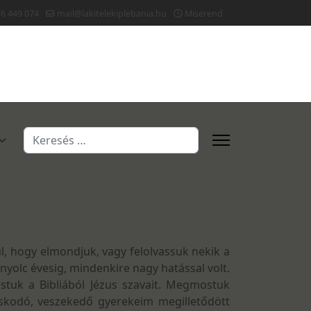
76 449 074
mail@lakitelekiplebania.hu
Miserend
Keresés...
l, hogy elmondjuk, vagy felolvassuk nekik a
 a nyolc évesig, mindenkire nagy hatással volt.
vastuk a Bibliából Jézus szavait. Megmostuk
oskodó, veszekedő gyerekeim megilletődött