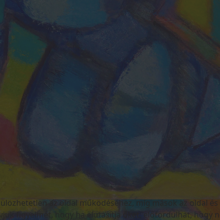
özhetetlen az oldal működéséhez, míg mások az oldal és a f
vjuk figyelmét, hogy ha elutasítja őket, előfordulhat, hogy 