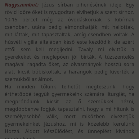
Nagyszombat:
Jézus sírban pihenésének ideje. Egy
rövid időre őket is nyugodtan elvihetjük a szent sírhoz.
10-15 percet még az óvodáskorúak is kibírnak
csendben, utána pedig elmondhatják, mit hallottak,
mit láttak, mit tapasztaltak, amíg csendben voltak. A
húsvéti vigília általában késő este kezdődik, de azért
ettől sem kell megijedni. Tavaly mi elvittük a
gyerekeket és meglepően jól bírták. A tűzszentelés
magával ragadta őket, az olvasmányok hosszú sora
alatt kicsit bóbiskoltak, a harangok pedig kiverték a
szemükből az álmot.
Ha minden tőlünk telhetőt megteszünk, hogy
érthetőbbé tegyük gyermekeink számára liturgiát, ha
megpróbálunk kicsit az ő szemükkel nézni,
megdöbbenve fogjuk tapasztalni, hogy a mi hitünk is
személyesebbé válik, mert miközben elvezetjük
gyermekeinket Jézushoz, mi is közelebb kerülünk
Hozzá. Áldott készülődést, és ünneplést kívánok
mindenkinek!