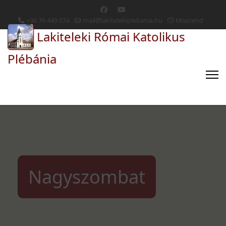
+36 76 449 074
mail@lakitelekiplebania.hu
Miserend
Lakiteleki Római Katolikus
Plébánia
Nagyszombat