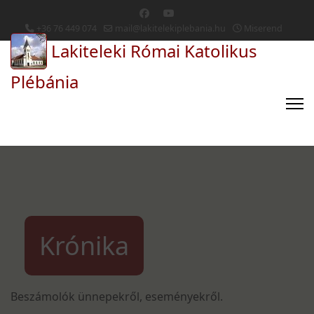
+36 76 449 074
mail@lakitelekiplebania.hu
Miserend
Lakiteleki Római Katolikus
Plébánia
Krónika
Beszámolók ünnepekről, eseményekről.