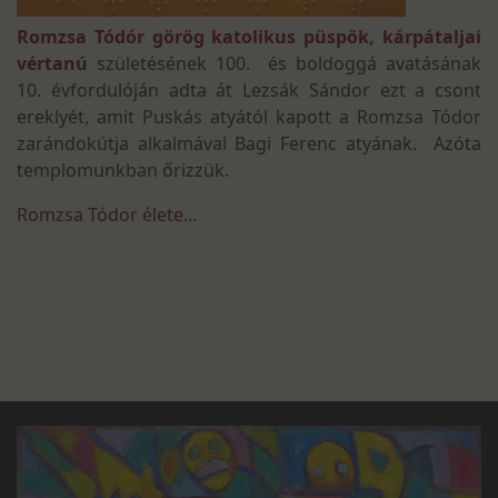
Romzsa Tódór görög katolikus püspök, kárpátaljai
vértanú
születésének 100. és boldoggá avatásának
10. évfordulóján adta át Lezsák Sándor ezt a csont
ereklyét, amit Puskás atyától kapott a Romzsa Tódor
zarándokútja alkalmával Bagi Ferenc atyának. Azóta
templomunkban őrizzük.
Romzsa Tódor élete
...