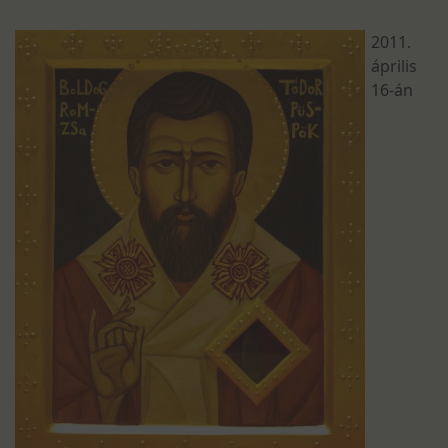
2011.
április
16-án