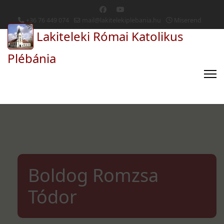
+36 76 449 074
mail@lakitelekiplebania.hu
Miserend
Lakiteleki Római Katolikus
Plébánia
Boldog Romzsa
Tódor